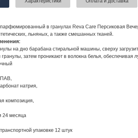
е
Характеристики
Оплата и доставка
парфюмированный в гранулах Reva Care Персиковая Вечер
нтетических, льняных, а также смешанных тканей.
менения:
нулы на дно барабана стиральной машины, сверху загрузит
 гранулы, затем проникают в волокна белья, обеспечивая 
очный
нПАВ,
карбонат натрия,
я композиция,
и 24 месяца
 транспортной упаковке 12 штук