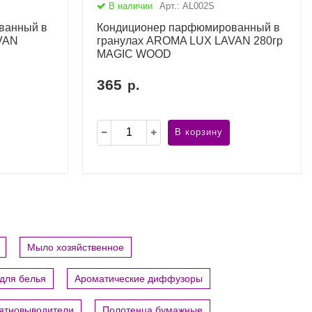
В наличии
Арт.: AL002S
ванный в
Кондиционер парфюмированный в
VAN
гранулах AROMA LUX LAVAN 280гр
MAGIC WOOD
365
р.
В корзину
Мыло хозяйственное
для белья
Ароматические диффузоры
пятновыводители
Полотенца бумажные