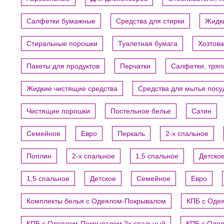
Салфетки бумажные
Средства для стирки
Жидки
Стиральные порошки
Туалетная бумага
Хозтов
Пакеты для продуктов
Перчатки
Салфетки, тряп
Жидкие чистящие средства
Средства для мытья пос
Чистящие порошки
Постельное белье
Сатин
Семейное
Евро
Перкаль
2-х спальное
Поплин
2-х спальное
1,5 спальное
Детско
1,5 спальное
Детское
Семейное
Евро
Комплекты белья с Одеялом-Покрывалом
КПБ с Оде
КПБ с Одеялом-Покрывалом 2х спальный
КПБ с Оде