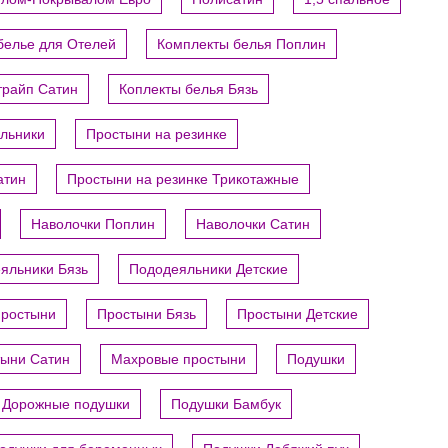
белье для Отелей
Комплекты белья Поплин
трайп Сатин
Коплекты белья Бязь
яльники
Простыни на резинке
атин
Простыни на резинке Трикотажные
Наволочки Поплин
Наволочки Сатин
яльники Бязь
Пододеяльники Детские
ростыни
Простыни Бязь
Простыни Детские
ыни Сатин
Махровые простыни
Подушки
Дорожные подушки
Подушки Бамбук