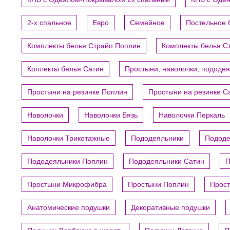
2-х спальное
Евро
Семейное
Постельное 
Комплекты белья Страйп Поплин
Комплекты белья С
Коплекты белья Сатин
Простыни, наволочки, пододе
Простыни на резинке Поплин
Простыни на резинке С
Наволочки
Наволочки Бязь
Наволочки Перкаль
Наволочки Трикотажные
Пододеяльники
Пододе
Пододеяльники Поплин
Пододеяльники Сатин
П
Простыни Микрофибра
Простыни Поплин
Прост
Анатомические подушки
Декоративные подушки