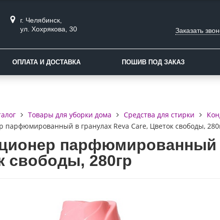
г. Челябинск,
ул. Хохрякова, 30
Заказать звон
ОПЛАТА И ДОСТАВКА
ПОШИВ ПОД ЗАКАЗ
талог
Товары для уборки дома
Средства для стирки
Кон
 парфюмированный в гранулах Reva Care, Цветок свободы, 280
ционер парфюмированный в
к свободы, 280гр