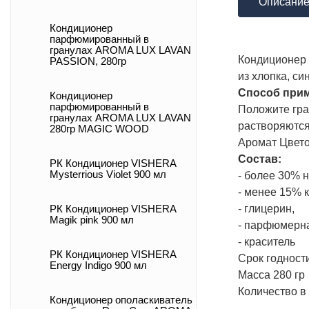
Описани
Кондиционер
парфюмированный в
гранулах AROMA LUX LAVAN
Кондиционер 
PASSION, 280гр
из хлопка, си
Способ при
Кондиционер
парфюмированный в
Положите гра
гранулах AROMA LUX LAVAN
растворяются
280гр MAGIC WOOD
Аромат Цвет
Состав:
РК Кондиционер VISHERA
Mysterrious Violet 900 мл
- более 30% 
- менее 15% 
- глицерин,
РК Кондиционер VISHERA
Magik pink 900 мл
- парфюмерна
- краситель
РК Кондиционер VISHERA
Срок годност
Energy Indigo 900 мл
Масса 280 гр
Количество в
Кондиционер ополаскиватель