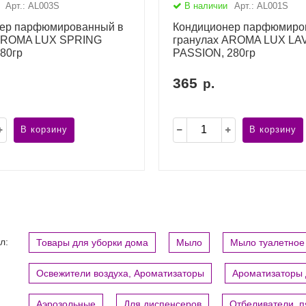
Арт.: AL003S
В наличии
Арт.: AL001S
ер парфюмированный в
Кондиционер парфюмиро
 AROMA LUX SPRING
гранулах AROMA LUX LA
80гр
PASSION, 280гр
365
р.
В корзину
В корзину
л:
Товары для уборки дома
Мыло
Мыло туалетное
Освежители воздуха, Ароматизаторы
Ароматизаторы 
Аэрозольные
Для диспенсеров
Отбеливатели, 