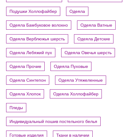
Подушки Холлофайбер
Одеяла
Одеяла Бамбуковое волокно
Одеяла Ватные
Одеяла Верблюжья шерсть
Одеяла Детские
Одеяла Лебяжий пух
Одеяла Овечья шерсть
Одеяла Прочие
Одеяла Пуховые
Одеяла Синтепон
Одеяла Утяжеленные
Одеяла Хлопок
Одеяла Холлофайбер
Пледы
Индивидуальный пошив постельного белья
Готовые изделия
Ткани в наличии