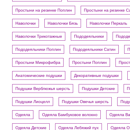
Простыни на резинке Поплин
Простыни на резинке С
Наволочки
Наволочки Бязь
Наволочки Перкаль
Наволочки Трикотажные
Пододеяльники
Пододе
Пододеяльники Поплин
Пододеяльники Сатин
П
Простыни Микрофибра
Простыни Поплин
Прост
Анатомические подушки
Декоративные подушки
Подушки Верблюжья шерсть
Подушки Детские
П
Подушки Лиоцелл
Подушки Овечья шерсть
Поду
Одеяла
Одеяла Бамбуковое волокно
Одеяла В
Одеяла Детские
Одеяла Лебяжий пух
Одеяла О