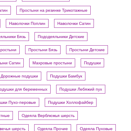
атин
Простыни на резинке Трикотажные
Наволочки Поплин
Наволочки Сатин
яльники Бязь
Пододеяльники Детские
ростыни
Простыни Бязь
Простыни Детские
ыни Сатин
Махровые простыни
Подушки
Дорожные подушки
Подушки Бамбук
одушки для беременных
Подушки Лебяжий пух
шки Пухо-перовые
Подушки Холлофайбер
атные
Одеяла Верблюжья шерсть
вечья шерсть
Одеяла Прочие
Одеяла Пуховые