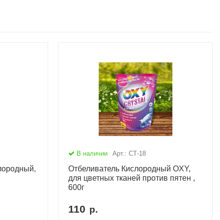
В наличии
Арт.: СТ-18
лородный,
Отбеливатель Кислородный OXY,
для цветных тканей против пятен ,
600г
110
р.