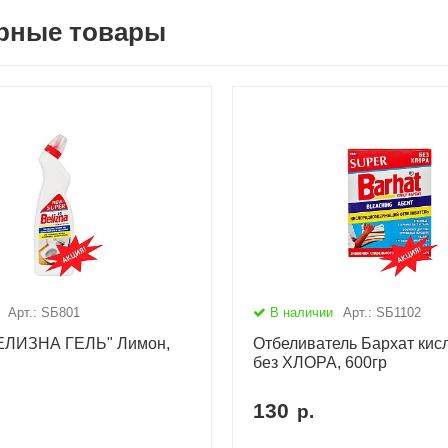
рные товары
Арт.: SБ801
В наличии
Арт.: SБ1102
ЕЛИЗНА ГЕЛЬ" Лимон,
Отбеливатель Бархат кис
без ХЛОРА, 600гр
130
р.