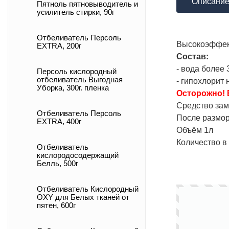
Описани
Пятноль пятновыводитель и
усилитель стирки, 90г
Отбеливатель Персоль
Высокоэффект
EXTRA, 200г
Состав:
- вода более 
Персоль кислородный
отбеливатель Выгодная
- гипохлорит
Уборка, 300г. пленка
Осторожно! 
Средство зам
Отбеливатель Персоль
После размор
EXTRA, 400г
Объём 1л
Количество в 
Отбеливатель
кислородосодержащий
Белль, 500г
Отбеливатель Кислородный
OXY для Белых тканей от
пятен, 600г