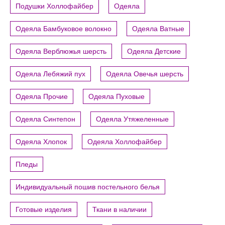
Подушки Холлофайбер
Одеяла
Одеяла Бамбуковое волокно
Одеяла Ватные
Одеяла Верблюжья шерсть
Одеяла Детские
Одеяла Лебяжий пух
Одеяла Овечья шерсть
Одеяла Прочие
Одеяла Пуховые
Одеяла Синтепон
Одеяла Утяжеленные
Одеяла Хлопок
Одеяла Холлофайбер
Пледы
Индивидуальный пошив постельного белья
Готовые изделия
Ткани в наличии