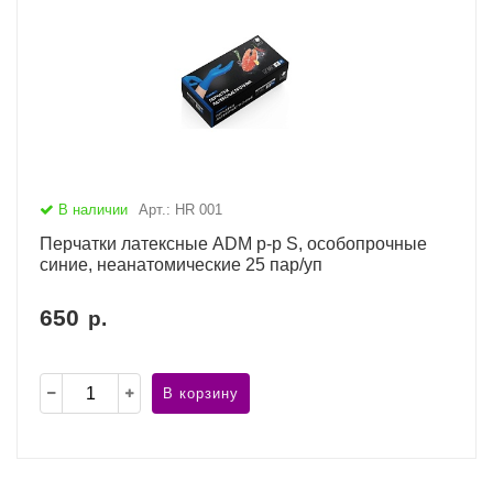
В наличии
Арт.: HR 001
Перчатки латексные ADM р-р S, особопрочные
синие, неанатомические 25 пар/уп
650
р.
В корзину