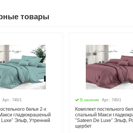
рные товары
Арт.: 745/1
В наличии
Арт.: 745/1
остельного белья 2-х
Комплект постельного бел
Макси гладкокрашеный
спальный Макси гладкок
 Luxe" Эльф, Утренний
"Sateen De Luxe" Эльф, 
щербет