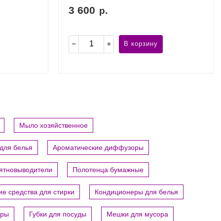
3 600
р.
В корзину
Мыло хозяйственное
для белья
Ароматические диффузоры
пятновыводители
Полотенца бумажные
е средства для стирки
Кондиционеры для белья
ары
Губки для посуды
Мешки для мусора