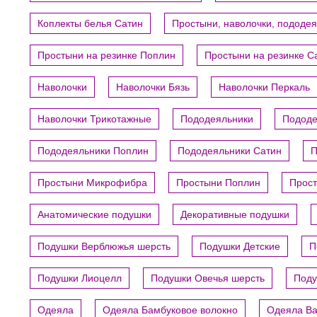
Коплекты белья Сатин
Простыни, наволочки, пододе
Простыни на резинке Поплин
Простыни на резинке С
Наволочки
Наволочки Бязь
Наволочки Перкаль
Наволочки Трикотажные
Пододеяльники
Пододе
Пододеяльники Поплин
Пододеяльники Сатин
П
Простыни Микрофибра
Простыни Поплин
Прост
Анатомические подушки
Декоративные подушки
Подушки Верблюжья шерсть
Подушки Детские
П
Подушки Лиоцелл
Подушки Овечья шерсть
Поду
Одеяла
Одеяла Бамбуковое волокно
Одеяла В