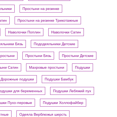
яльники
Простыни на резинке
атин
Простыни на резинке Трикотажные
Наволочки Поплин
Наволочки Сатин
яльники Бязь
Пододеяльники Детские
ростыни
Простыни Бязь
Простыни Детские
ыни Сатин
Махровые простыни
Подушки
Дорожные подушки
Подушки Бамбук
одушки для беременных
Подушки Лебяжий пух
шки Пухо-перовые
Подушки Холлофайбер
атные
Одеяла Верблюжья шерсть