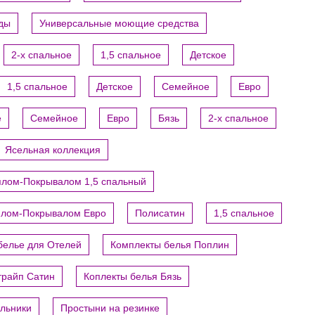
уды
Универсальные моющие средства
2-х спальное
1,5 спальное
Детское
1,5 спальное
Детское
Семейное
Евро
е
Семейное
Евро
Бязь
2-х спальное
Ясельная коллекция
ялом-Покрывалом 1,5 спальный
ялом-Покрывалом Евро
Полисатин
1,5 спальное
белье для Отелей
Комплекты белья Поплин
трайп Сатин
Коплекты белья Бязь
яльники
Простыни на резинке