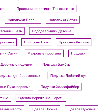
атин
Простыни на резинке Трикотажные
Наволочки Поплин
Наволочки Сатин
яльники Бязь
Пододеяльники Детские
ростыни
Простыни Бязь
Простыни Детские
ыни Сатин
Махровые простыни
Подушки
Дорожные подушки
Подушки Бамбук
одушки для беременных
Подушки Лебяжий пух
шки Пухо-перовые
Подушки Холлофайбер
атные
Одеяла Верблюжья шерсть
вечья шерсть
Одеяла Прочие
Одеяла Пуховые