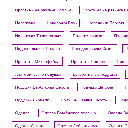
Простыни на резинке Поплин
Простыни на резинке С
Наволочки
Наволочки Бязь
Наволочки Перкаль
Наволочки Трикотажные
Пододеяльники
Пододе
Пододеяльники Поплин
Пододеяльники Сатин
П
Простыни Микрофибра
Простыни Поплин
Прост
Анатомические подушки
Декоративные подушки
Подушки Верблюжья шерсть
Подушки Детские
П
Подушки Лиоцелл
Подушки Овечья шерсть
Поду
Одеяла
Одеяла Бамбуковое волокно
Одеяла В
Одеяла Детские
Одеяла Лебяжий пух
Одеяла О