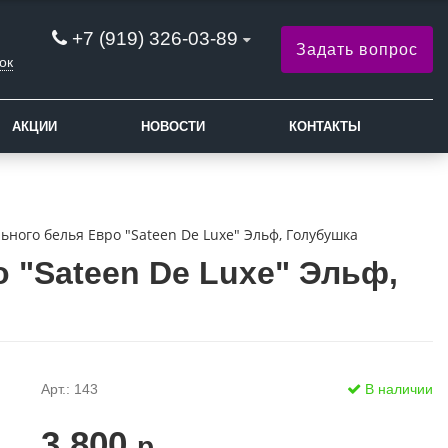
+7 (919) 326-03-89
Задать вопрос
ок
АКЦИИ
НОВОСТИ
КОНТАКТЫ
ьного белья Евро "Sateen De Luxe" Эльф, Голубушка
 "Sateen De Luxe" Эльф,
Арт.: 143
В наличии
3 800
р.