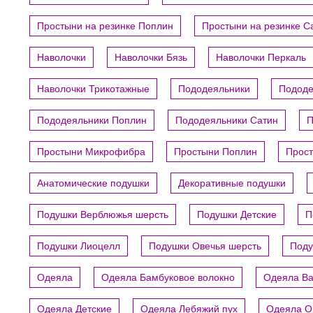
Простыни на резинке Поплин
Простыни на резинке С
Наволочки
Наволочки Бязь
Наволочки Перкаль
Наволочки Трикотажные
Пододеяльники
Пододе
Пододеяльники Поплин
Пододеяльники Сатин
П
Простыни Микрофибра
Простыни Поплин
Прост
Анатомические подушки
Декоративные подушки
Подушки Верблюжья шерсть
Подушки Детские
П
Подушки Лиоцелл
Подушки Овечья шерсть
Поду
Одеяла
Одеяла Бамбуковое волокно
Одеяла В
Одеяла Детские
Одеяла Лебяжий пух
Одеяла О