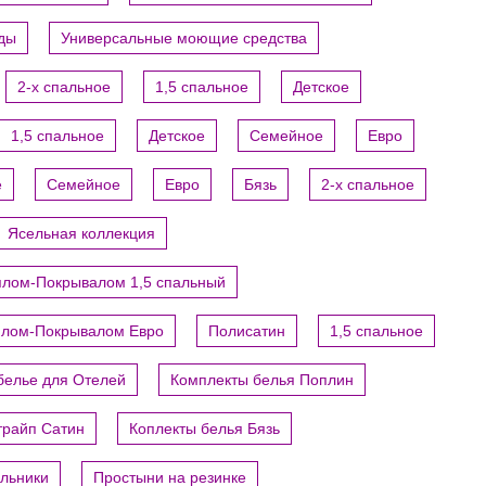
уды
Универсальные моющие средства
2-х спальное
1,5 спальное
Детское
1,5 спальное
Детское
Семейное
Евро
е
Семейное
Евро
Бязь
2-х спальное
Ясельная коллекция
ялом-Покрывалом 1,5 спальный
ялом-Покрывалом Евро
Полисатин
1,5 спальное
белье для Отелей
Комплекты белья Поплин
трайп Сатин
Коплекты белья Бязь
яльники
Простыни на резинке