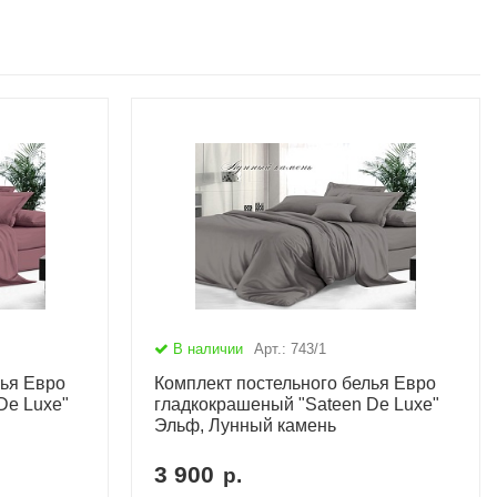
В наличии
Арт.: 743/1
лья Евро
Комплект постельного белья Евро
De Luxe"
гладкокрашеный "Sateen De Luxe"
Эльф, Лунный камень
3 900
р.