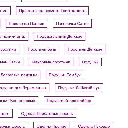
атин
Простыни на резинке Трикотажные
Наволочки Поплин
Наволочки Сатин
яльники Бязь
Пододеяльники Детские
ростыни
Простыни Бязь
Простыни Детские
ыни Сатин
Махровые простыни
Подушки
Дорожные подушки
Подушки Бамбук
одушки для беременных
Подушки Лебяжий пух
шки Пухо-перовые
Подушки Холлофайбер
атные
Одеяла Верблюжья шерсть
вечья шерсть
Одеяла Прочие
Одеяла Пуховые