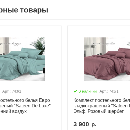
рные товары
Арт.: 743/1
В наличии
Арт.: 743/1
остельного белья Евро
Комплект постельного бе
шеный "Sateen De Luxe"
гладкокрашеный "Sateen 
енний воздух
Эльф, Розовый щербет
3 900
р.