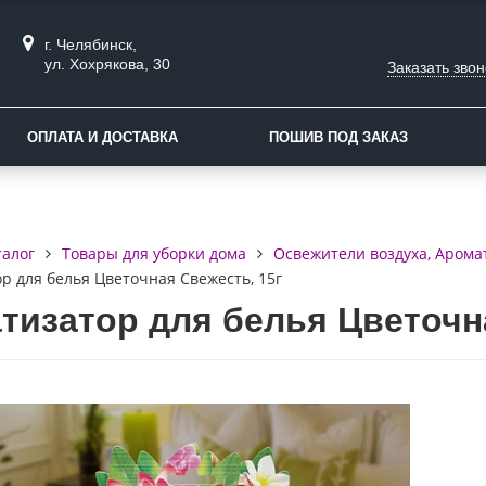
г. Челябинск,
ул. Хохрякова, 30
Заказать звон
ОПЛАТА И ДОСТАВКА
ПОШИВ ПОД ЗАКАЗ
талог
Товары для уборки дома
Освежители воздуха, Аром
р для белья Цветочная Свежесть, 15г
тизатор для белья Цветочна