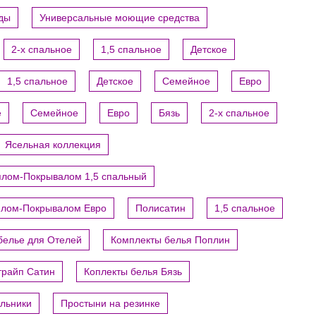
уды
Универсальные моющие средства
2-х спальное
1,5 спальное
Детское
1,5 спальное
Детское
Семейное
Евро
е
Семейное
Евро
Бязь
2-х спальное
Ясельная коллекция
ялом-Покрывалом 1,5 спальный
ялом-Покрывалом Евро
Полисатин
1,5 спальное
белье для Отелей
Комплекты белья Поплин
трайп Сатин
Коплекты белья Бязь
яльники
Простыни на резинке