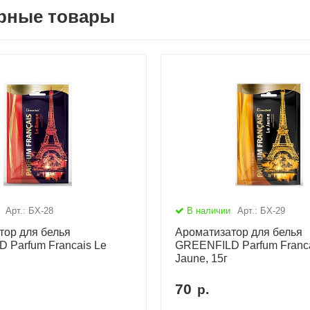
рные товары
Арт.: БХ-28
В наличии
Арт.: БХ-29
тор для белья
Ароматизатор для белья
 Parfum Francais Le
GREENFILD Parfum Franca
Jaune, 15г
ому событию!
Специальное предложение!
70
р.