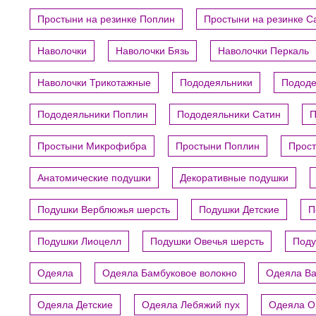
Простыни на резинке Поплин
Простыни на резинке С
Наволочки
Наволочки Бязь
Наволочки Перкаль
Наволочки Трикотажные
Пододеяльники
Пододе
Пододеяльники Поплин
Пододеяльники Сатин
П
Простыни Микрофибра
Простыни Поплин
Прост
Анатомические подушки
Декоративные подушки
Подушки Верблюжья шерсть
Подушки Детские
П
Подушки Лиоцелл
Подушки Овечья шерсть
Поду
Одеяла
Одеяла Бамбуковое волокно
Одеяла В
Одеяла Детские
Одеяла Лебяжий пух
Одеяла О