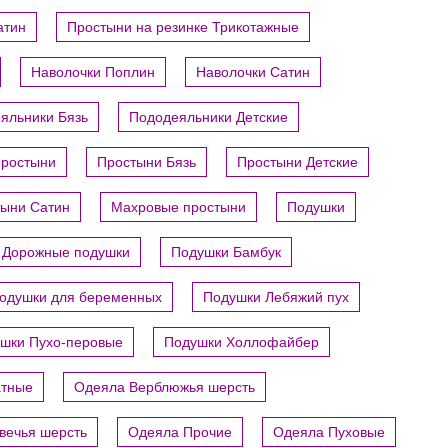
атин
Простыни на резинке Трикотажные
Наволочки Поплин
Наволочки Сатин
яльники Бязь
Пододеяльники Детские
ростыни
Простыни Бязь
Простыни Детские
ыни Сатин
Махровые простыни
Подушки
Дорожные подушки
Подушки Бамбук
одушки для беременных
Подушки Лебяжий пух
шки Пухо-перовые
Подушки Холлофайбер
атные
Одеяла Верблюжья шерсть
вечья шерсть
Одеяла Прочие
Одеяла Пуховые