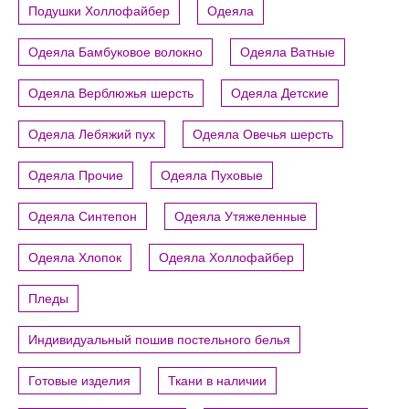
Подушки Холлофайбер
Одеяла
Одеяла Бамбуковое волокно
Одеяла Ватные
Одеяла Верблюжья шерсть
Одеяла Детские
Одеяла Лебяжий пух
Одеяла Овечья шерсть
Одеяла Прочие
Одеяла Пуховые
Одеяла Синтепон
Одеяла Утяжеленные
Одеяла Хлопок
Одеяла Холлофайбер
Пледы
Индивидуальный пошив постельного белья
Готовые изделия
Ткани в наличии