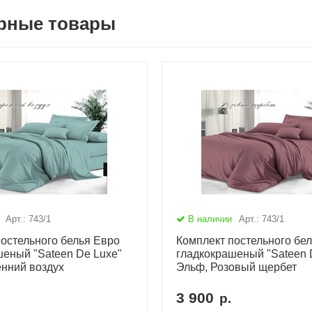
рные товары
Арт.: 743/1
В наличии
Арт.: 743/1
остельного белья Евро
Комплект постельного бе
шеный "Sateen De Luxe"
гладкокрашеный "Sateen 
енний воздух
Эльф, Розовый щербет
3 900
р.