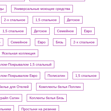
уды
Универсальные моющие средства
2-х спальное
1,5 спальное
Детское
1,5 спальное
Детское
Семейное
Евро
е
Семейное
Евро
Бязь
2-х спальное
Ясельная коллекция
ялом-Покрывалом 1,5 спальный
ялом-Покрывалом Евро
Полисатин
1,5 спальное
белье для Отелей
Комплекты белья Поплин
трайп Сатин
Коплекты белья Бязь
яльники
Простыни на резинке