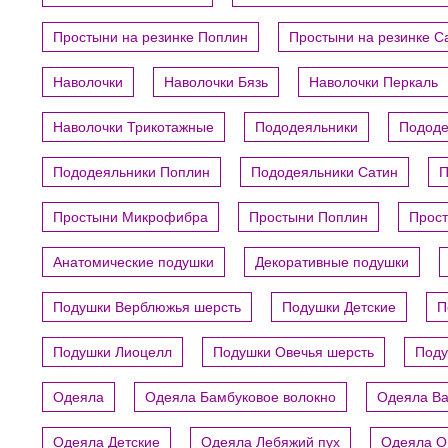
Простыни на резинке Поплин
Простыни на резинке С
Наволочки
Наволочки Бязь
Наволочки Перкаль
Наволочки Трикотажные
Пододеяльники
Пододе
Пододеяльники Поплин
Пододеяльники Сатин
П
Простыни Микрофибра
Простыни Поплин
Прост
Анатомические подушки
Декоративные подушки
Подушки Верблюжья шерсть
Подушки Детские
П
Подушки Лиоцелл
Подушки Овечья шерсть
Поду
Одеяла
Одеяла Бамбуковое волокно
Одеяла В
Одеяла Детские
Одеяла Лебяжий пух
Одеяла О