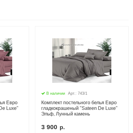
В наличии
Арт.: 743/1
лья Евро
Комплект постельного белья Евро
De Luxe"
гладкокрашеный "Sateen De Luxe"
Эльф, Лунный камень
3 900
р.