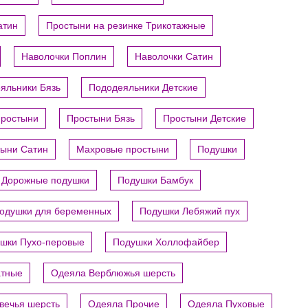
атин
Простыни на резинке Трикотажные
Наволочки Поплин
Наволочки Сатин
яльники Бязь
Пододеяльники Детские
ростыни
Простыни Бязь
Простыни Детские
ыни Сатин
Махровые простыни
Подушки
Дорожные подушки
Подушки Бамбук
одушки для беременных
Подушки Лебяжий пух
шки Пухо-перовые
Подушки Холлофайбер
атные
Одеяла Верблюжья шерсть
вечья шерсть
Одеяла Прочие
Одеяла Пуховые