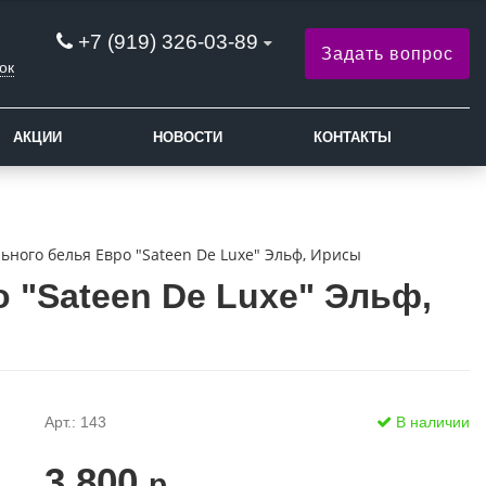
+7 (919) 326-03-89
Задать вопрос
ок
АКЦИИ
НОВОСТИ
КОНТАКТЫ
ьного белья Евро "Sateen De Luxe" Эльф, Ирисы
 "Sateen De Luxe" Эльф,
Арт.: 143
В наличии
3 800
р.