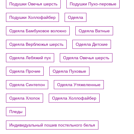
Подушки Овечья шерсть
Подушки Пухо-перовые
Подушки Холлофайбер
Одеяла
Одеяла Бамбуковое волокно
Одеяла Ватные
Одеяла Верблюжья шерсть
Одеяла Детские
Одеяла Лебяжий пух
Одеяла Овечья шерсть
Одеяла Прочие
Одеяла Пуховые
Одеяла Синтепон
Одеяла Утяжеленные
Одеяла Хлопок
Одеяла Холлофайбер
Пледы
Индивидуальный пошив постельного белья