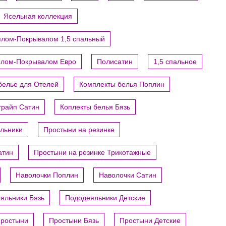
Ясельная коллекция
ялом-Покрывалом 1,5 спальный
ялом-Покрывалом Евро
Полисатин
1,5 спальное
белье для Отелей
Комплекты белья Поплин
трайп Сатин
Коплекты белья Бязь
яльники
Простыни на резинке
атин
Простыни на резинке Трикотажные
Наволочки Поплин
Наволочки Сатин
яльники Бязь
Пододеяльники Детские
ростыни
Простыни Бязь
Простыни Детские