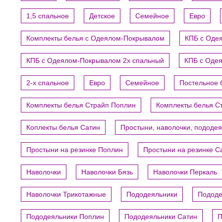
1,5 спальное
Детское
Семейное
Евро
Комплекты белья с Одеялом-Покрывалом
КПБ с Оде
КПБ с Одеялом-Покрывалом 2х спальный
КПБ с Оде
2-х спальное
Евро
Семейное
Постельное 
Комплекты белья Страйп Поплин
Комплекты белья С
Коплекты белья Сатин
Простыни, наволочки, пододе
Простыни на резинке Поплин
Простыни на резинке С
Наволочки
Наволочки Бязь
Наволочки Перкаль
Наволочки Трикотажные
Пододеяльники
Пододе
Пододеяльники Поплин
Пододеяльники Сатин
П