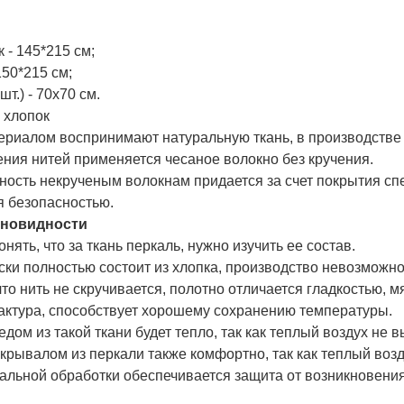
 - 145*215 см;
50*215 см;
шт.) - 70х70 см.
 хлопок
ериалом воспринимают натуральную ткань, в производстве 
ения нитей применяется чесаное волокно без кручения.
ность некрученым волокнам придается за счет покрытия с
я безопасностью.
зновидности
онять, что за ткань перкаль, нужно изучить ее состав.
ски полностью состоит из хлопка, производство невозможно
 что нить не скручивается, полотно отличается гладкостью, 
ктура, способствует хорошему сохранению температуры.
дом из такой ткани будет тепло, так как теплый воздух не 
окрывалом из перкали также комфортно, так как теплый возд
иальной обработки обеспечивается защита от возникновения 