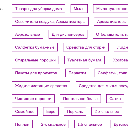
л:
Товары для уборки дома
Мыло
Мыло туалетное
Освежители воздуха, Ароматизаторы
Ароматизаторы 
Аэрозольные
Для диспенсеров
Отбеливатели, 
Салфетки бумажные
Средства для стирки
Жидки
Стиральные порошки
Туалетная бумага
Хозтов
Пакеты для продуктов
Перчатки
Салфетки, тряп
Жидкие чистящие средства
Средства для мытья пос
Чистящие порошки
Постельное белье
Сатин
Семейное
Евро
Перкаль
2-х спальное
Поплин
2-х спальное
1,5 спальное
Детско