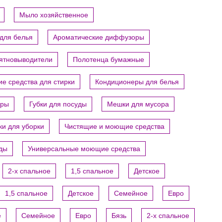
Мыло хозяйственное
для белья
Ароматические диффузоры
пятновыводители
Полотенца бумажные
е средства для стирки
Кондиционеры для белья
ары
Губки для посуды
Мешки для мусора
ки для уборки
Чистящие и моющие средства
уды
Универсальные моющие средства
2-х спальное
1,5 спальное
Детское
1,5 спальное
Детское
Семейное
Евро
е
Семейное
Евро
Бязь
2-х спальное