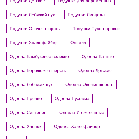
Подушки Детские
Подушки для беременных
Подушки Лебяжий пух
Подушки Лиоцелл
Подушки Овечья шерсть
Подушки Пухо-перовые
Подушки Холлофайбер
Одеяла
Одеяла Бамбуковое волокно
Одеяла Ватные
Одеяла Верблюжья шерсть
Одеяла Детские
Одеяла Лебяжий пух
Одеяла Овечья шерсть
Одеяла Прочие
Одеяла Пуховые
Одеяла Синтепон
Одеяла Утяжеленные
Одеяла Хлопок
Одеяла Холлофайбер