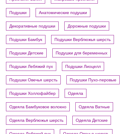
Подушки
Анатомические подушки
Декоративные подушки
Дорожные подушки
Подушки Бамбук
Подушки Верблюжья шерсть
Подушки Детские
Подушки для беременных
Подушки Лебяжий пух
Подушки Лиоцелл
Подушки Овечья шерсть
Подушки Пухо-перовые
Подушки Холлофайбер
Одеяла
Одеяла Бамбуковое волокно
Одеяла Ватные
Одеяла Верблюжья шерсть
Одеяла Детские
Одеяла Лебяжий пух
Одеяла Овечья шерсть