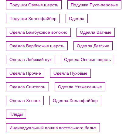
Подушки Овечья шерсть
Подушки Пухо-перовые
Подушки Холлофайбер
Одеяла
Одеяла Бамбуковое волокно
Одеяла Ватные
Одеяла Верблюжья шерсть
Одеяла Детские
Одеяла Лебяжий пух
Одеяла Овечья шерсть
Одеяла Прочие
Одеяла Пуховые
Одеяла Синтепон
Одеяла Утяжеленные
Одеяла Хлопок
Одеяла Холлофайбер
Пледы
Индивидуальный пошив постельного белья