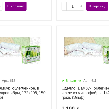
В корзину
В корзину
Арт.: 612
В наличии
Арт.: 611
мбук" облегченное, в
Одеяло "Бамбук" облегчен
икрофибры, 172х205, 150
чехле из микрофибры, 14
ф)
гр/кв. (Эльф)
1 100
р.