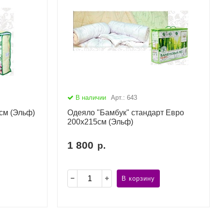
В наличии
Арт.: 643
см (Эльф)
Одеяло "Бамбук" стандарт Евро
200х215см (Эльф)
1 800
р.
В корзину