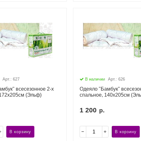
Арт.: 627
В наличии
Арт.: 626
мбук" всесезонное 2-х
Одеяло "Бамбук" всесезо
 172х205см (Эльф)
спальное, 140х205см (Эл
1 200
р.
В корзину
В корзину