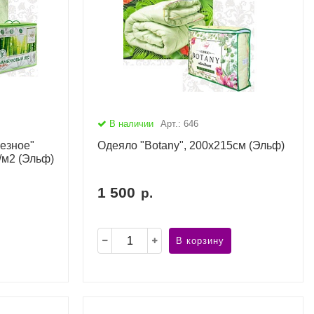
В наличии
Арт.: 646
езное"
Одеяло "Botany", 200х215см (Эльф)
/м2 (Эльф)
1 500
р.
В корзину