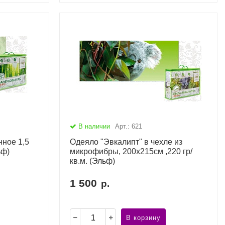
В наличии
Арт.: 621
нное 1,5
Одеяло "Эвкалипт" в чехле из
ьф)
микрофибры, 200х215см ,220 гр/
кв.м. (Эльф)
1 500
р.
В корзину