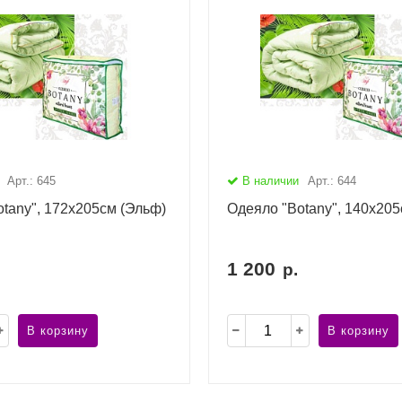
Арт.: 645
В наличии
Арт.: 644
tany", 172х205см (Эльф)
Одеяло "Botany", 140х205
1 200
р.
В корзину
В корзину