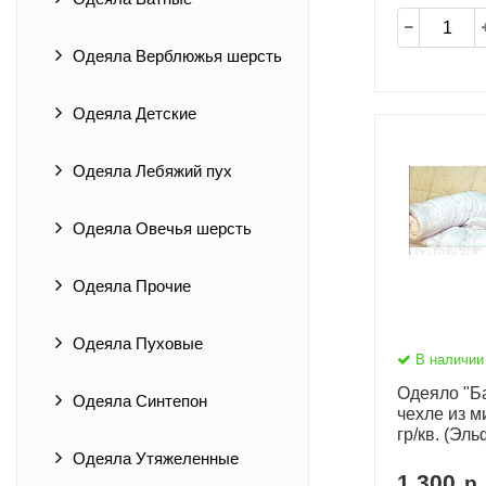
Одеяла Верблюжья шерсть
Одеяла Детские
Одеяла Лебяжий пух
Одеяла Овечья шерсть
Одеяла Прочие
Одеяла Пуховые
В наличии
Одеяло "Ба
Одеяла Синтепон
чехле из м
гр/кв. (Эль
Одеяла Утяжеленные
1 300
р.