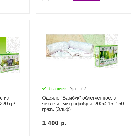
В наличии
Арт.: 612
е из
Одеяло "Бамбук" облегченное, в
20 гр/
чехле из микрофибры, 200х215, 150
гр/кв. (Эльф)
1 400
р.