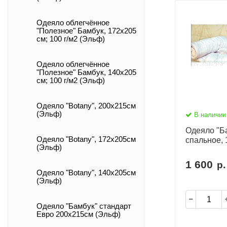
Одеяло облегчённое
"Полезное" Бамбук, 172х205
см; 100 г/м2 (Эльф)
Одеяло облегчённое
"Полезное" Бамбук, 140х205
см; 100 г/м2 (Эльф)
Одеяло "Botany", 200х215см
(Эльф)
В наличии
Одеяло "Ба
Одеяло "Botany", 172х205см
спальное,
(Эльф)
1 600
р.
Одеяло "Botany", 140х205см
(Эльф)
Одеяло "Бамбук" стандарт
Евро 200х215см (Эльф)