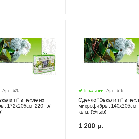
Арт.: 620
В наличии
Арт.: 619
калипт" в чехле из
Одеяло "Эвкалипт" в чехл
, 172х205см ,220 гр/
микрофибры, 140х205см ,2
ф)
кв.м. (Эльф)
1 200
р.