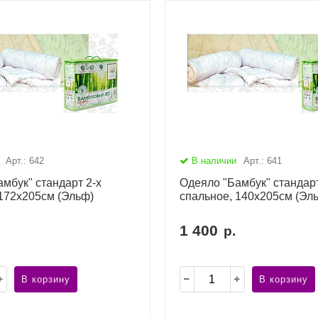
Арт.: 642
В наличии
Арт.: 641
мбук" стандарт 2-х
Одеяло "Бамбук" стандарт
 172х205см (Эльф)
спальное, 140х205см (Эл
1 400
р.
В корзину
В корзину