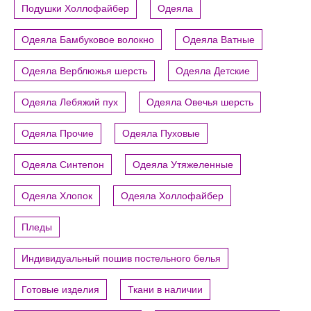
Подушки Холлофайбер
Одеяла
Одеяла Бамбуковое волокно
Одеяла Ватные
Одеяла Верблюжья шерсть
Одеяла Детские
Одеяла Лебяжий пух
Одеяла Овечья шерсть
Одеяла Прочие
Одеяла Пуховые
Одеяла Синтепон
Одеяла Утяжеленные
Одеяла Хлопок
Одеяла Холлофайбер
Пледы
Индивидуальный пошив постельного белья
Готовые изделия
Ткани в наличии