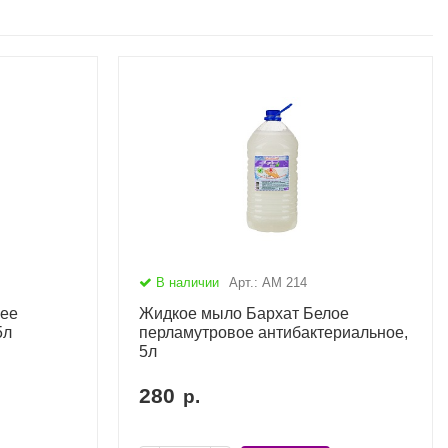
В наличии
Арт.: АМ 214
ее
Жидкое мыло Бархат Белое
5л
перламутровое антибактериальное,
5л
280
р.