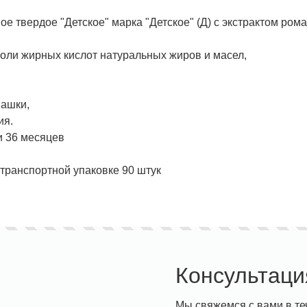
ое твердое "Детское" марка "Детское" (Д) с экстрактом ром
соли жирных кислот натуральных жиров и масел,
машки,
ия.
и 36 месяцев
 транспортной упаковке 90 штук
Консультаци
Мы свяжемся с вами в те