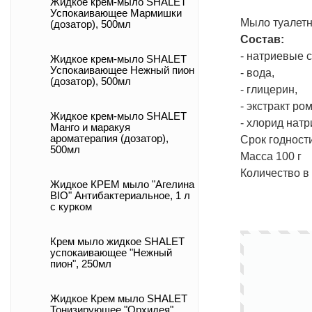
Жидкое крем-мыло SHALET
Успокаивающее Мармишки
Мыло туалетн
(дозатор), 500мл
Состав:
- натриевые 
Жидкое крем-мыло SHALET
Успокаивающее Нежный пион
- вода,
(дозатор), 500мл
- глицерин,
- экстракт ро
Жидкое крем-мыло SHALET
- хлорид натр
Манго и маракуя
ароматерапия (дозатор),
Срок годност
500мл
Масса 100 г
Количество в
Жидкое КРЕМ мыло "Агелина
BIO" Антибактериальное, 1 л
с курком
Крем мыло жидкое SHALET
успокаивающее "Нежный
пион", 250мл
Жидкое Крем мыло SHALET
Тонизирующее "Орхидея",