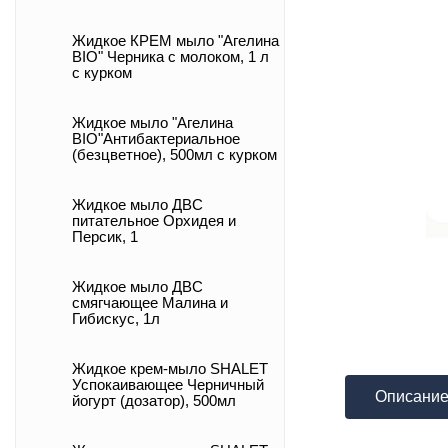
Жидкое КРЕМ мыло "Агелина
BIO" Черника с молоком, 1 л
с курком
Жидкое мыло "Агелина
BIO"Антибактериальное
(безцветное), 500мл с курком
Жидкое мыло ДВС
питательное Орхидея и
Персик, 1
Жидкое мыло ДВС
смягчающее Малина и
Гибискус, 1л
Жидкое крем-мыло SHALET
Успокаивающее Черничный
Описани
йогурт (дозатор), 500мл