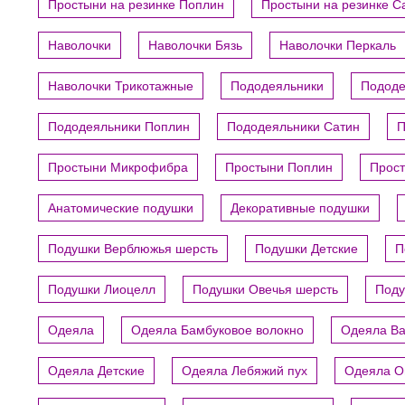
Простыни на резинке Поплин
Простыни на резинке С
Наволочки
Наволочки Бязь
Наволочки Перкаль
Наволочки Трикотажные
Пододеяльники
Пододе
Пододеяльники Поплин
Пододеяльники Сатин
П
Простыни Микрофибра
Простыни Поплин
Прост
Анатомические подушки
Декоративные подушки
Подушки Верблюжья шерсть
Подушки Детские
П
Подушки Лиоцелл
Подушки Овечья шерсть
Поду
Одеяла
Одеяла Бамбуковое волокно
Одеяла В
Одеяла Детские
Одеяла Лебяжий пух
Одеяла О