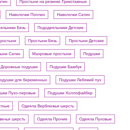
атин
Простыни на резинке Трикотажные
Наволочки Поплин
Наволочки Сатин
яльники Бязь
Пододеяльники Детские
ростыни
Простыни Бязь
Простыни Детские
ыни Сатин
Махровые простыни
Подушки
Дорожные подушки
Подушки Бамбук
одушки для беременных
Подушки Лебяжий пух
шки Пухо-перовые
Подушки Холлофайбер
атные
Одеяла Верблюжья шерсть
вечья шерсть
Одеяла Прочие
Одеяла Пуховые