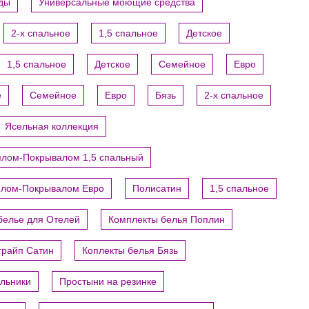
уды
Универсальные моющие средства
2-х спальное
1,5 спальное
Детское
1,5 спальное
Детское
Семейное
Евро
е
Семейное
Евро
Бязь
2-х спальное
Ясельная коллекция
ялом-Покрывалом 1,5 спальный
ялом-Покрывалом Евро
Полисатин
1,5 спальное
белье для Отелей
Комплекты белья Поплин
трайп Сатин
Коплекты белья Бязь
яльники
Простыни на резинке