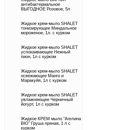
антибактериальное
ВЫГОДНОЕ Розовое, 5л
Жидкое крем-мыло SHALET
тонизирующее Миндальное
мороженое, 1л. с курком
Жидкое крем-мыло SHALET
успокаивающее Нежный
пион, 1л с курком
Жидкое крем-мыло SHALET
освежающее Манго и
Маракуйя, 1л с курком
Жидкое крем-мыло SHALET
увлажняющее Черничный
йогурт, 1л с курком
Жидкое КРЕМ мыло "Агелина
BIO" Груша пряная, 1 л с
курком