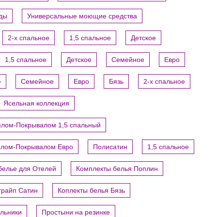
уды
Универсальные моющие средства
2-х спальное
1,5 спальное
Детское
1,5 спальное
Детское
Семейное
Евро
е
Семейное
Евро
Бязь
2-х спальное
Ясельная коллекция
ялом-Покрывалом 1,5 спальный
ялом-Покрывалом Евро
Полисатин
1,5 спальное
белье для Отелей
Комплекты белья Поплин
трайп Сатин
Коплекты белья Бязь
яльники
Простыни на резинке