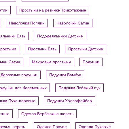
атин
Простыни на резинке Трикотажные
Наволочки Поплин
Наволочки Сатин
яльники Бязь
Пододеяльники Детские
ростыни
Простыни Бязь
Простыни Детские
ыни Сатин
Махровые простыни
Подушки
Дорожные подушки
Подушки Бамбук
одушки для беременных
Подушки Лебяжий пух
шки Пухо-перовые
Подушки Холлофайбер
атные
Одеяла Верблюжья шерсть
вечья шерсть
Одеяла Прочие
Одеяла Пуховые