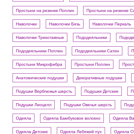
Простыни на резинке Поплин
Простыни на резинке С
Наволочки
Наволочки Бязь
Наволочки Перкаль
Наволочки Трикотажные
Пододеяльники
Пододе
Пододеяльники Поплин
Пододеяльники Сатин
П
Простыни Микрофибра
Простыни Поплин
Прост
Анатомические подушки
Декоративные подушки
Подушки Верблюжья шерсть
Подушки Детские
П
Подушки Лиоцелл
Подушки Овечья шерсть
Поду
Одеяла
Одеяла Бамбуковое волокно
Одеяла В
Одеяла Детские
Одеяла Лебяжий пух
Одеяла О