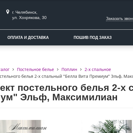
г. Челябинск,
ул. Хохрякова, 30
Заказать звон
ОПЛАТА И ДОСТАВКА
ПОШИВ ПОД ЗАКАЗ
талог
Постельное белье
Поплин
2-х спальное
стельного белья 2-х спальный "Белла Вита Премиум" Эльф, Ма
ект постельного белья 2-х 
ум" Эльф, Максимилиан