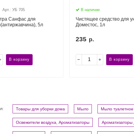
Арт.: УБ 705
В наличии
ьтра Санфас для
Чистящее средство для у
(антиржавчина), 5л
Доместос, 1л
235
р.
В корзину
В корзину
л:
Товары для уборки дома
Мыло
Мыло туалетное
Освежители воздуха, Ароматизаторы
Ароматизаторы 