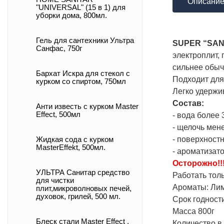
Описани
"UNIVERSAL" (15 в 1) для
уборки дома, 800мл.
Гель для сантехники Ультра
SUPER “SAN
Санфас, 750г
электроплит, 
сильнее обычн
Бархат Искра для стекол с
Подходит для
курком со спиртом, 750мл
Легко удержи
Состав:
Анти известь с курком Master
Effect, 500мл
- вода более 
- щелочь мен
- поверхност
Жидкая сода с курком
MasterEffekt, 500мл.
- ароматизато
Осторожно!!
УЛЬТРА Санитар средство
Работать тол
для чистки
Ароматы: Ли
плит,микроволновых печей,
духовок, грилей, 500 мл.
Срок годности
Масса 800г
Блеск стали Master Effect ,
Количество в 