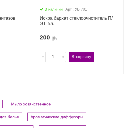
В наличии
Арт.: УБ 701
нитазов
Искра бархат стеклоочиститель П/
ЭТ, 5л.
200
р.
В корзину
Мыло хозяйственное
для белья
Ароматические диффузоры