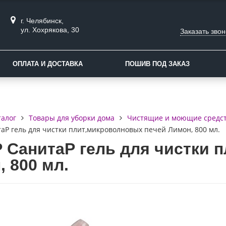
г. Челябинск,
ул. Хохрякова, 30
Заказать звон
ОПЛАТА И ДОСТАВКА
ПОШИВ ПОД ЗАКАЗ
талог
Товары для уборки дома
Чистящие и моющие средс
аР гель для чистки плит,микроволновых печей Лимон, 800 мл.
 СанитаР гель для чистки 
 800 мл.