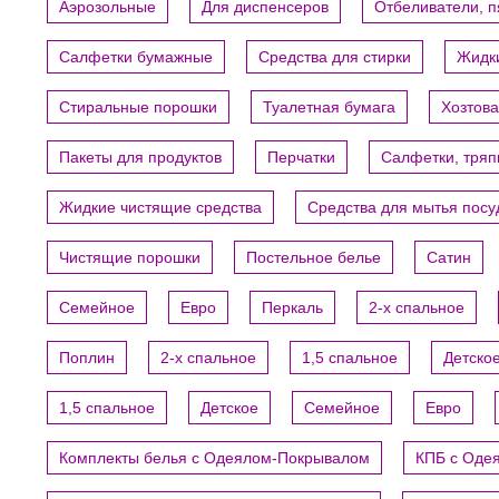
Аэрозольные
Для диспенсеров
Отбеливатели, 
Салфетки бумажные
Средства для стирки
Жидки
Стиральные порошки
Туалетная бумага
Хозтов
Пакеты для продуктов
Перчатки
Салфетки, тряп
Жидкие чистящие средства
Средства для мытья пос
Чистящие порошки
Постельное белье
Сатин
Семейное
Евро
Перкаль
2-х спальное
Поплин
2-х спальное
1,5 спальное
Детско
1,5 спальное
Детское
Семейное
Евро
Комплекты белья с Одеялом-Покрывалом
КПБ с Оде