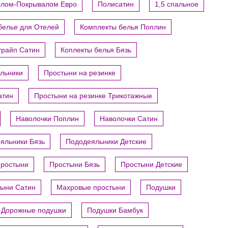
ялом-Покрывалом Евро
Полисатин
1,5 спальное
белье для Отелей
Комплекты белья Поплин
трайп Сатин
Коплекты белья Бязь
яльники
Простыни на резинке
атин
Простыни на резинке Трикотажные
Наволочки Поплин
Наволочки Сатин
яльники Бязь
Пододеяльники Детские
ростыни
Простыни Бязь
Простыни Детские
ыни Сатин
Махровые простыни
Подушки
Дорожные подушки
Подушки Бамбук