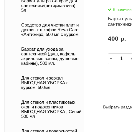
Бархат ультра Санфас для
сантехники(антиржавчина),
В наличии
5л
Бархат ул
сантехники
Средство для чистки плит и
духовых шкафов Reva Care
«Антижир», 500 мл с курком
400
р.
Бархат для ухода за
сантехникой (душ, кафель,
акриловые ванны, душевые
кабины), 500 мл.
Для стекол и зеркал
ВЫГОДНАЯ УБОРКА с
курком, 500мл
Для стекол и пластиковых
Выбрать разде
окон и подоконников
ВЫГОДНАЯ УБОРКА , Синий
500 мл
Для стекол и поверхностей