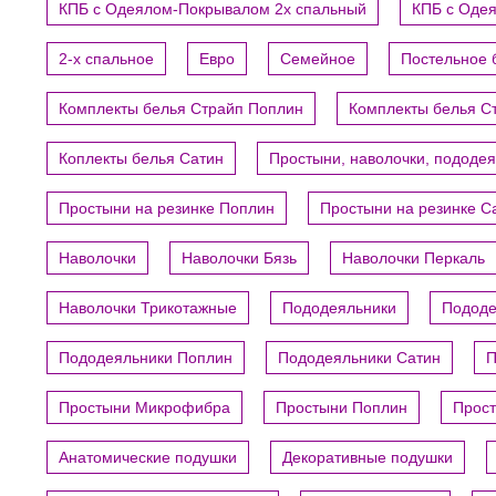
КПБ с Одеялом-Покрывалом 2х спальный
КПБ с Оде
2-х спальное
Евро
Семейное
Постельное 
Комплекты белья Страйп Поплин
Комплекты белья С
Коплекты белья Сатин
Простыни, наволочки, пододе
Простыни на резинке Поплин
Простыни на резинке С
Наволочки
Наволочки Бязь
Наволочки Перкаль
Наволочки Трикотажные
Пододеяльники
Пододе
Пододеяльники Поплин
Пододеяльники Сатин
П
Простыни Микрофибра
Простыни Поплин
Прост
Анатомические подушки
Декоративные подушки