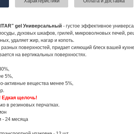
е
Характеристики
Оплата и доставка
ITAR” gel Универсальный
- густое эффективное универса
посуды, духовых шкафов, грилей, микроволновых печей, реш
ых, удаляет жир, нагар и копоть.
 разных поверхностей, придает сияющий блеск вашей кухне
вается на вертикальных поверхностях.
30%,
ее 5%,
но-активные вещества менее 5%,
р.
! Едкая щелочь!
ько в резиновых перчатках.
мон
 - 24 месяца
транспортной упаковке - 12 шт