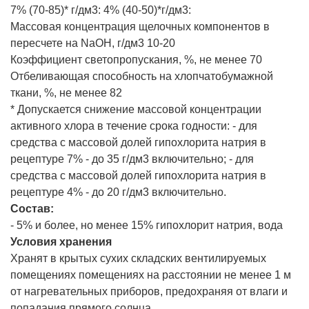
7% (70-85)* г/дм3: 4% (40-50)*г/дм3:
Массовая концентрация щелочных компонентов в
пересчете на NaОН, г/дм3 10-20
Коэффициент светопропускания, %, не менее 70
Отбеливающая способность на хлопчатобумажной
ткани, %, не менее 82
* Допускается снижение массовой концентрации
активного хлора в течение срока годности: - для
средства с массовой долей гипохлорита натрия в
рецептуре 7% - до 35 г/дм3 включительно; - для
средства с массовой долей гипохлорита натрия в
рецептуре 4% - до 20 г/дм3 включительно.
Состав:
- 5% и более, но менее 15% гипохлорит натрия, вода
Условия хранения
Хранят в крытых сухих складских вентилируемых
помещениях помещениях на расстоянии не менее 1 м
от нагревательных приборов, предохраняя от влаги и
попадания прямого солнца.