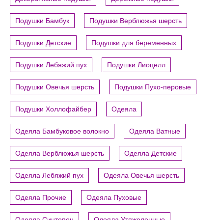
Подушки Бамбук
Подушки Верблюжья шерсть
Подушки Детские
Подушки для беременных
Подушки Лебяжий пух
Подушки Лиоцелл
Подушки Овечья шерсть
Подушки Пухо-перовые
Подушки Холлофайбер
Одеяла
Одеяла Бамбуковое волокно
Одеяла Ватные
Одеяла Верблюжья шерсть
Одеяла Детские
Одеяла Лебяжий пух
Одеяла Овечья шерсть
Одеяла Прочие
Одеяла Пуховые
Одеяла Синтепон
Одеяла Утяжеленные