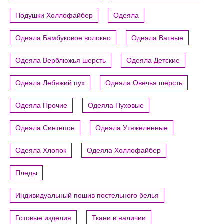
Подушки Холлофайбер
Одеяла
Одеяла Бамбуковое волокно
Одеяла Ватные
Одеяла Верблюжья шерсть
Одеяла Детские
Одеяла Лебяжий пух
Одеяла Овечья шерсть
Одеяла Прочие
Одеяла Пуховые
Одеяла Синтепон
Одеяла Утяжеленные
Одеяла Хлопок
Одеяла Холлофайбер
Пледы
Индивидуальный пошив постельного белья
Готовые изделия
Ткани в наличии