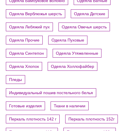
Одеяла Бамбуковое волокно
Одеяла Ватные
Одеяла Верблюжья шерсть
Одеяла Детские
Одеяла Лебяжий пух
Одеяла Овечья шерсть
Одеяла Прочие
Одеяла Пуховые
Одеяла Синтепон
Одеяла Утяжеленные
Одеяла Хлопок
Одеяла Холлофайбер
Пледы
Индивидуальный пошив постельного белья
Готовые изделия
Ткани в наличии
Перкаль плотность 142 г
Перкаль плотность 152г