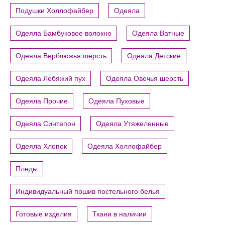
Подушки Холлофайбер
Одеяла
Одеяла Бамбуковое волокно
Одеяла Ватные
Одеяла Верблюжья шерсть
Одеяла Детские
Одеяла Лебяжий пух
Одеяла Овечья шерсть
Одеяла Прочие
Одеяла Пуховые
Одеяла Синтепон
Одеяла Утяжеленные
Одеяла Хлопок
Одеяла Холлофайбер
Пледы
Индивидуальный пошив постельного белья
Готовые изделия
Ткани в наличии