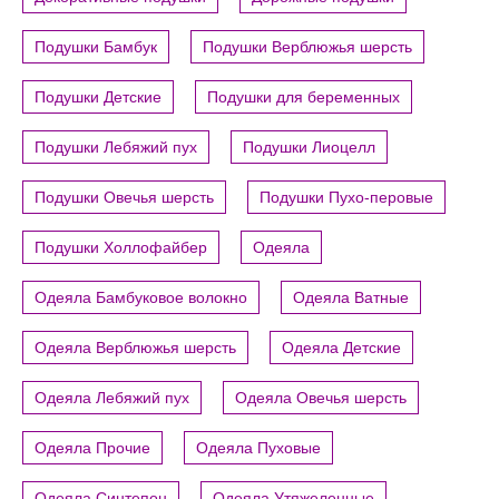
Подушки Бамбук
Подушки Верблюжья шерсть
Подушки Детские
Подушки для беременных
Подушки Лебяжий пух
Подушки Лиоцелл
Подушки Овечья шерсть
Подушки Пухо-перовые
Подушки Холлофайбер
Одеяла
Одеяла Бамбуковое волокно
Одеяла Ватные
Одеяла Верблюжья шерсть
Одеяла Детские
Одеяла Лебяжий пух
Одеяла Овечья шерсть
Одеяла Прочие
Одеяла Пуховые
Одеяла Синтепон
Одеяла Утяжеленные