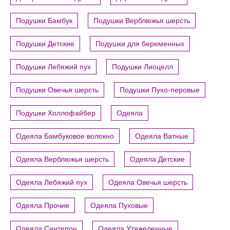
Подушки Бамбук
Подушки Верблюжья шерсть
Подушки Детские
Подушки для беременных
Подушки Лебяжий пух
Подушки Лиоцелл
Подушки Овечья шерсть
Подушки Пухо-перовые
Подушки Холлофайбер
Одеяла
Одеяла Бамбуковое волокно
Одеяла Ватные
Одеяла Верблюжья шерсть
Одеяла Детские
Одеяла Лебяжий пух
Одеяла Овечья шерсть
Одеяла Прочие
Одеяла Пуховые
Одеяла Синтепон
Одеяла Утяжеленные