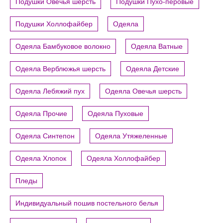
Подушки Овечья шерсть
Подушки Пухо-перовые
Подушки Холлофайбер
Одеяла
Одеяла Бамбуковое волокно
Одеяла Ватные
Одеяла Верблюжья шерсть
Одеяла Детские
Одеяла Лебяжий пух
Одеяла Овечья шерсть
Одеяла Прочие
Одеяла Пуховые
Одеяла Синтепон
Одеяла Утяжеленные
Одеяла Хлопок
Одеяла Холлофайбер
Пледы
Индивидуальный пошив постельного белья