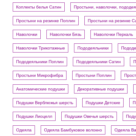
Коплекты белья Сатин
Простыни, наволочки, пододе
Простыни на резинке Поплин
Простыни на резинке С
Наволочки
Наволочки Бязь
Наволочки Перкаль
Наволочки Трикотажные
Пододеяльники
Пододе
Пододеяльники Поплин
Пододеяльники Сатин
П
Простыни Микрофибра
Простыни Поплин
Прост
Анатомические подушки
Декоративные подушки
Подушки Верблюжья шерсть
Подушки Детские
П
Подушки Лиоцелл
Подушки Овечья шерсть
Поду
Одеяла
Одеяла Бамбуковое волокно
Одеяла В