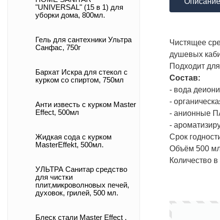
Описани
"UNIVERSAL" (15 в 1) для
уборки дома, 800мл.
Гель для сантехники Ультра
Чистящее сре
Санфас, 750г
душевых каби
Подходит для
Бархат Искра для стекол с
Состав:
курком со спиртом, 750мл
- вода деиони
- органическа
Анти известь с курком Master
Effect, 500мл
- анионные П
- ароматизир
Срок годност
Жидкая сода с курком
MasterEffekt, 500мл.
Объём 500 м
Количество в
УЛЬТРА Санитар средство
для чистки
плит,микроволновых печей,
духовок, грилей, 500 мл.
Блеск стали Master Effect ,