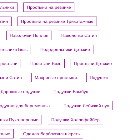
яльники
Простыни на резинке
атин
Простыни на резинке Трикотажные
Наволочки Поплин
Наволочки Сатин
яльники Бязь
Пододеяльники Детские
ростыни
Простыни Бязь
Простыни Детские
ыни Сатин
Махровые простыни
Подушки
Дорожные подушки
Подушки Бамбук
одушки для беременных
Подушки Лебяжий пух
шки Пухо-перовые
Подушки Холлофайбер
атные
Одеяла Верблюжья шерсть