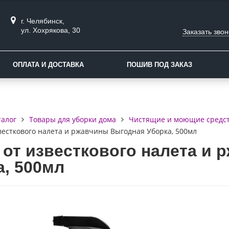
г. Челябинск,
ул. Хохрякова, 30
Заказать звон
ОПЛАТА И ДОСТАВКА
ПОШИВ ПОД ЗАКАЗ
талог
Товары для уборки дома
Чистящие и моющие средс
весткового налета и ржавчины Выгодная Уборка, 500мл
 от известкового налета и
а, 500мл