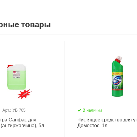
рные товары
Арт.: УБ 705
В наличии
ьтра Санфас для
Чистящее средство для у
(антиржавчина), 5л
Доместос, 1л