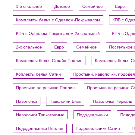
1,5 спальное
Детское
Семейное
Евро
Комплекты белья с Одеялом-Покрывалом
КПБ с Оде
КПБ с Одеялом-Покрывалом 2х спальный
КПБ с Оде
2-х спальное
Евро
Семейное
Постельное 
Комплекты белья Страйп Поплин
Комплекты белья С
Коплекты белья Сатин
Простыни, наволочки, пододе
Простыни на резинке Поплин
Простыни на резинке С
Наволочки
Наволочки Бязь
Наволочки Перкаль
Наволочки Трикотажные
Пододеяльники
Пододе
Пододеяльники Поплин
Пододеяльники Сатин
П