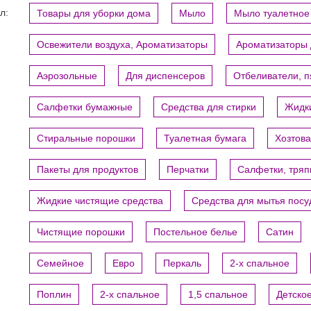
л:
Товары для уборки дома
Мыло
Мыло туалетное
Освежители воздуха, Ароматизаторы
Ароматизаторы 
Аэрозольные
Для диспенсеров
Отбеливатели, 
Салфетки бумажные
Средства для стирки
Жидки
Стиральные порошки
Туалетная бумага
Хозтов
Пакеты для продуктов
Перчатки
Салфетки, тряп
Жидкие чистящие средства
Средства для мытья пос
Чистящие порошки
Постельное белье
Сатин
Семейное
Евро
Перкаль
2-х спальное
Поплин
2-х спальное
1,5 спальное
Детско