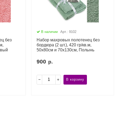
В наличии
Арт.: 9102
ец без
Набор махровых полотенец без
м,
бордюра (2 шт.), 420 гр/кв.м,
овый
50х80см и 70х130см, Полынь
900
р.
В корзину