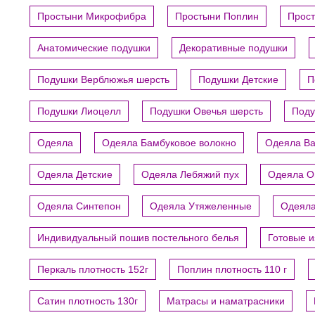
Простыни Микрофибра
Простыни Поплин
Прост
Анатомические подушки
Декоративные подушки
Подушки Верблюжья шерсть
Подушки Детские
П
Подушки Лиоцелл
Подушки Овечья шерсть
Поду
Одеяла
Одеяла Бамбуковое волокно
Одеяла В
Одеяла Детские
Одеяла Лебяжий пух
Одеяла О
Одеяла Синтепон
Одеяла Утяжеленные
Одеяла
Индивидуальный пошив постельного белья
Готовые 
Перкаль плотность 152г
Поплин плотность 110 г
Сатин плотность 130г
Матрасы и наматрасники