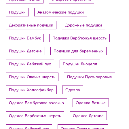
Подушки
Анатомические подушки
Декоративные подушки
Дорожные подушки
Подушки Бамбук
Подушки Верблюжья шерсть
Подушки Детские
Подушки для беременных
Подушки Лебяжий пух
Подушки Лиоцелл
Подушки Овечья шерсть
Подушки Пухо-перовые
Подушки Холлофайбер
Одеяла
Одеяла Бамбуковое волокно
Одеяла Ватные
Одеяла Верблюжья шерсть
Одеяла Детские
Одеяла Лебяжий пух
Одеяла Овечья шерсть